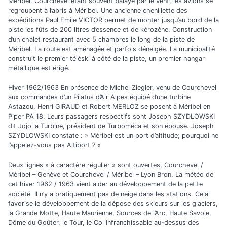
Méribel. Courchevel étant souvent balayé par le vent, les avions se
regroupent à l’abris à Méribel. Une ancienne chenillette des
expéditions Paul Emile VICTOR permet de monter jusqu’au bord de la
piste les fûts de 200 litres d’essence et de kérozène. Construction
d’un chalet restaurant avec 5 chambres le long de la piste de
Méribel. La route est aménagée et parfois déneigée. La municipalité
construit le premier téléski à côté de la piste, un premier hangar
métallique est érigé.
Hiver 1962/1963 En présence de Michel Ziegler, venu de Courchevel
aux commandes d’un Pilatus d’Air Alpes équipé d’une turbine
Astazou, Henri GIRAUD et Robert MERLOZ se posent à Méribel en
Piper PA 18. Leurs passagers respectifs sont Joseph SZYDLOWSKI
dit Jojo la Turbine, président de Turboméca et son épouse. Joseph
SZYDLOWSKI constate : » Méribel est un port d’altitude; pourquoi ne
l’appelez-vous pas Altiport ? «
Deux lignes » à caractère régulier » sont ouvertes, Courchevel /
Méribel – Genève et Courchevel / Méribel – Lyon Bron. La météo de
cet hiver 1962 / 1963 vient aider au développement de la petite
société. Il n’y a pratiquement pas de neige dans les stations. Cela
favorise le développement de la dépose des skieurs sur les glaciers,
la Grande Motte, Haute Maurienne, Sources de l’Arc, Haute Savoie,
Dôme du Goûter, le Tour, le Col Infranchissable au-dessus des