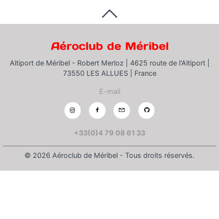
Aéroclub de Méribel
Altiport de Méribel - Robert Merloz |
4625 route de l'Altiport |
73550 LES ALLUES |
France
E-mail
+33(0)4 79 08 61 33
© 2026 Aéroclub de Méribel - Tous droits réservés.