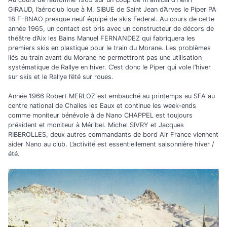
GIRAUD, l’aéroclub loue à M. SIBUE de Saint Jean d’Arves le Piper PA
18 F-BNAO presque neuf équipé de skis Federal. Au cours de cette
année 1965, un contact est pris avec un constructeur de décors de
théâtre d’Aix les Bains Manuel FERNANDEZ qui fabriquera les
premiers skis en plastique pour le train du Morane. Les problèmes
liés au train avant du Morane ne permettront pas une utilisation
systématique de Rallye en hiver. C’est donc le Piper qui vole l’hiver
sur skis et le Rallye l’été sur roues.
Année 1966 Robert MERLOZ est embauché au printemps au SFA au
centre national de Challes les Eaux et continue les week-ends
comme moniteur bénévole à de Nano CHAPPEL est toujours
président et moniteur à Méribel. Michel SIVRY et Jacques
RIBEROLLES, deux autres commandants de bord Air France viennent
aider Nano au club. L’activité est essentiellement saisonnière hiver /
été.