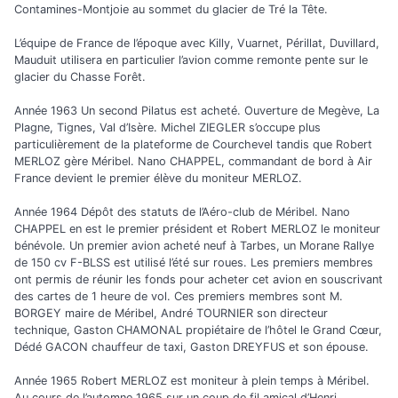
Contamines-Montjoie au sommet du glacier de Tré la Tête.
L’équipe de France de l’époque avec Killy, Vuarnet, Périllat, Duvillard,
Mauduit utilisera en particulier l’avion comme remonte pente sur le
glacier du Chasse Forêt.
Année 1963 Un second Pilatus est acheté. Ouverture de Megève, La
Plagne, Tignes, Val d’Isère. Michel ZIEGLER s’occupe plus
particulièrement de la plateforme de Courchevel tandis que Robert
MERLOZ gère Méribel. Nano CHAPPEL, commandant de bord à Air
France devient le premier élève du moniteur MERLOZ.
Année 1964 Dépôt des statuts de l’Aéro-club de Méribel. Nano
CHAPPEL en est le premier président et Robert MERLOZ le moniteur
bénévole. Un premier avion acheté neuf à Tarbes, un Morane Rallye
de 150 cv F-BLSS est utilisé l’été sur roues. Les premiers membres
ont permis de réunir les fonds pour acheter cet avion en souscrivant
des cartes de 1 heure de vol. Ces premiers membres sont M.
BORGEY maire de Méribel, André TOURNIER son directeur
technique, Gaston CHAMONAL propiétaire de l’hôtel le Grand Cœur,
Dédé GACON chauffeur de taxi, Gaston DREYFUS et son épouse.
Année 1965 Robert MERLOZ est moniteur à plein temps à Méribel.
Au cours de l’automne 1965 sur un coup de fil amical d’Henri