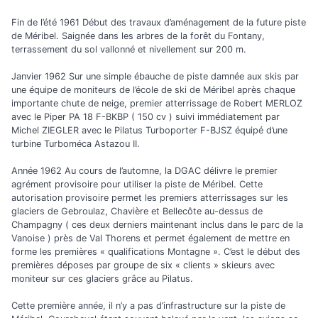
Fin de l’été 1961 Début des travaux d’aménagement de la future piste
de Méribel. Saignée dans les arbres de la forêt du Fontany,
terrassement du sol vallonné et nivellement sur 200 m.
Janvier 1962 Sur une simple ébauche de piste damnée aux skis par
une équipe de moniteurs de l’école de ski de Méribel après chaque
importante chute de neige, premier atterrissage de Robert MERLOZ
avec le Piper PA 18 F-BKBP ( 150 cv ) suivi immédiatement par
Michel ZIEGLER avec le Pilatus Turboporter F-BJSZ équipé d’une
turbine Turboméca Astazou II.
Année 1962 Au cours de l’automne, la DGAC délivre le premier
agrément provisoire pour utiliser la piste de Méribel. Cette
autorisation provisoire permet les premiers atterrissages sur les
glaciers de Gebroulaz, Chavière et Bellecôte au-dessus de
Champagny ( ces deux derniers maintenant inclus dans le parc de la
Vanoise ) près de Val Thorens et permet également de mettre en
forme les premières « qualifications Montagne ». C’est le début des
premières déposes par groupe de six « clients » skieurs avec
moniteur sur ces glaciers grâce au Pilatus.
Cette première année, il n’y a pas d’infrastructure sur la piste de