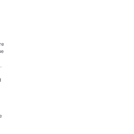
re
ue
.
d
e